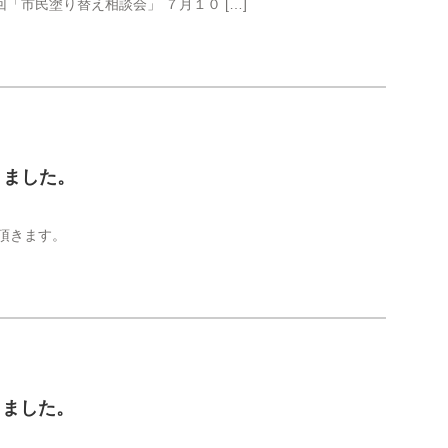
回「市民塗り替え相談会」 ７月１０ […]
きました。
頂きます。
きました。