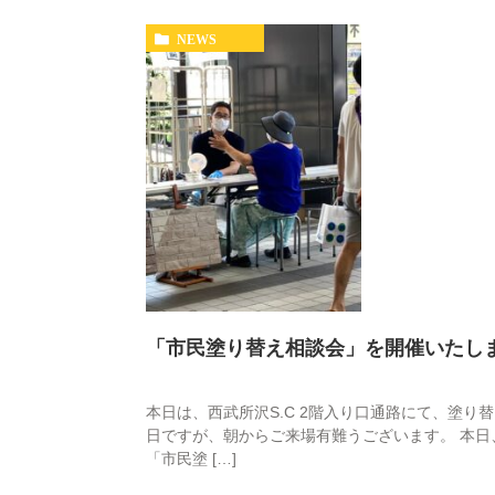
NEWS
「市民塗り替え相談会」を開催いたしま
本日は、西武所沢S.C 2階入り口通路にて、塗り
日ですが、朝からご来場有難うございます。 本
「市民塗 […]