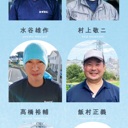
水谷雄作
村上敬ニ
yusaku mizutani
keiji murakami
髙橋裕輔
飯村正義
yusuke takahashi
masayoshi iimura