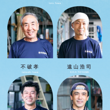
toru fuwa
不破孝
遠山浩司
takashi fuwa
KOJI TOYAMA